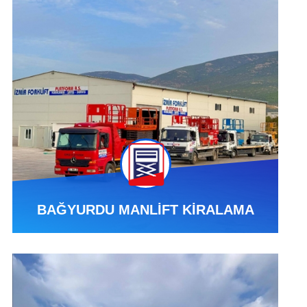
BAĞYURDU MANLİFT KİRALAMA