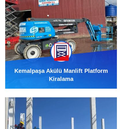
Kemalpaşa Akülü Manlift Platform
Kiralama
Kemalpaşa Akülü Manlift Platform Kiralama