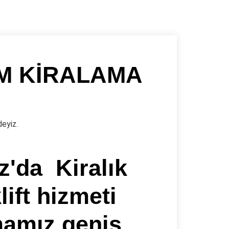
M KİRALAMA
deyiz.
z'da Kiralık
lift hizmeti
mamız geniş