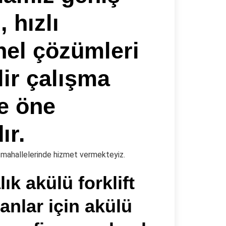
, hızlı
el çözümleri
lir çalışma
le öne
ır.
m mahallelerinde hizmet vermekteyiz.
lık akülü forklift
yanlar için akülü