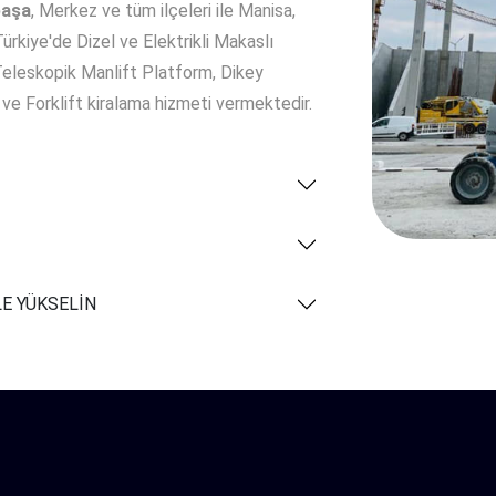
paşa
, Merkez ve tüm ilçeleri ile Manisa,
ürkiye'de Dizel ve Elektrikli Makaslı
Teleskopik Manlift Platform, Dikey
e Forklift kiralama hizmeti vermektedir.
E YÜKSELİN