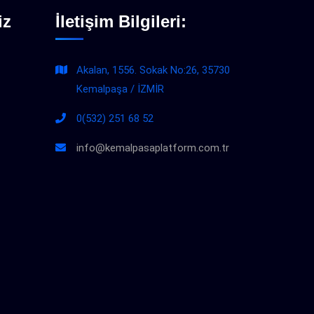
iz
İletişim Bilgileri:
Akalan, 1556. Sokak No:26, 35730
Kemalpaşa / İZMİR
0(532) 251 68 52
info@kemalpasaplatform.com.tr