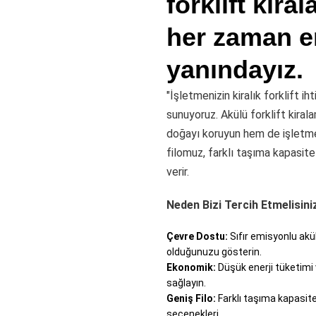
forklift kira
her zaman en
yanındayız.
"İşletmenizin kiralık forklift 
sunuyoruz. Akülü forklift kiral
doğayı koruyun hem de işletme 
filomuz, farklı taşıma kapasitel
verir.
Neden Bizi Tercih Etmelisini
Çevre Dostu:
Sıfır emisyonlu akül
olduğunuzu gösterin.
Ekonomik:
Düşük enerji tüketimi
sağlayın.
Geniş Filo:
Farklı taşıma kapasitele
seçenekleri.