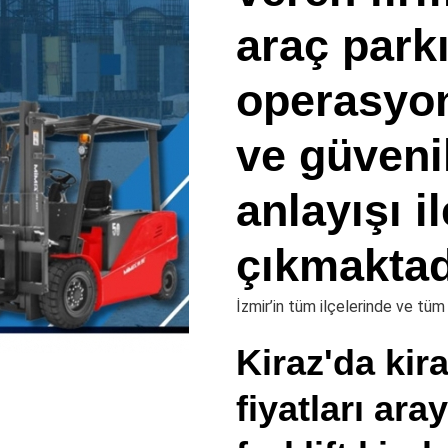
araç parkı
operasyon
ve güveni
anlayışı i
çıkmaktad
İzmir’in tüm ilçelerinde ve tü
Kiraz'da kira
fiyatları ara