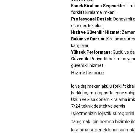
Esnek Kiralama Seçenekleri:
İhti
forklift kiralama imkanı.
Profesyonel Destek:
Deneyimli e
size destek olur.
Hızlı ve Güvenilir Hizmet:
Zamanın
Bakım ve Onarım:
Kiralama süres
karşılanır.
Yüksek Performans:
Güçlü ve daya
Güvenlik:
Periyodik bakımları yapıl
güvenlikli hizmet.
Hizmetlerimiz:
İç ve dış mekan akülü forklift kir
Farklı taşıma kapasitelerine sahip
Uzun ve kısa dönem kiralama imk
7/24 teknik destek ve servis
İşletmenizin lojistik süreçler
tanışmak için hemen bizimle ile
kiralama seçeneklerini sunmak