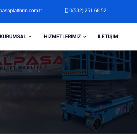
asaplatform.com.tr
0(532) 251 68 52
asaplatform.com.tr
0(532) 251 68 52
KURUMSAL
HİZMETLERİMİZ
İLETİŞİM