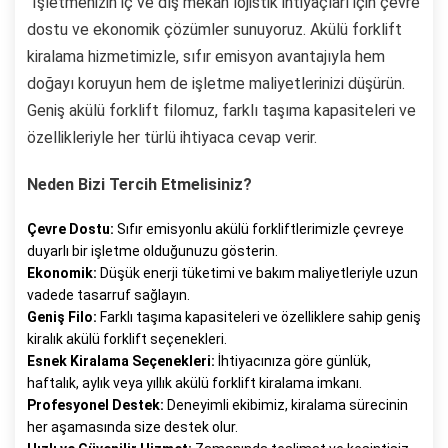
"İşletmenizin iç ve dış mekan lojistik ihtiyaçları için çevre
dostu ve ekonomik çözümler sunuyoruz. Akülü forklift
kiralama hizmetimizle, sıfır emisyon avantajıyla hem
doğayı koruyun hem de işletme maliyetlerinizi düşürün.
Geniş akülü forklift filomuz, farklı taşıma kapasiteleri ve
özellikleriyle her türlü ihtiyaca cevap verir.
Neden Bizi Tercih Etmelisiniz?
Çevre Dostu:
Sıfır emisyonlu akülü forkliftlerimizle çevreye
duyarlı bir işletme olduğunuzu gösterin.
Ekonomik:
Düşük enerji tüketimi ve bakım maliyetleriyle uzun
vadede tasarruf sağlayın.
Geniş Filo:
Farklı taşıma kapasiteleri ve özelliklere sahip geniş
kiralık akülü forklift seçenekleri.
Esnek Kiralama Seçenekleri:
İhtiyacınıza göre günlük,
haftalık, aylık veya yıllık akülü forklift kiralama imkanı.
Profesyonel Destek:
Deneyimli ekibimiz, kiralama sürecinin
her aşamasında size destek olur.